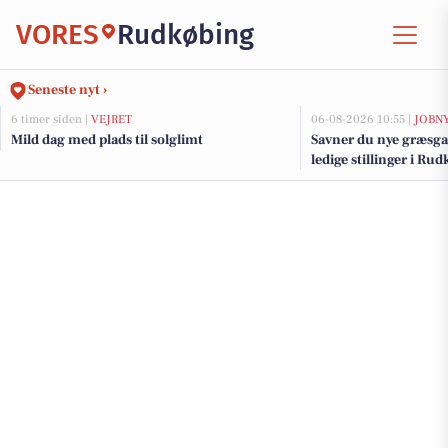
VORES
Rudkøbing
Seneste nyt ›
6 timer siden |
VEJRET
06-08-2026 10:55 |
JOBN
Mild dag med plads til solglimt
Savner du nye græsga
ledige stillinger i R