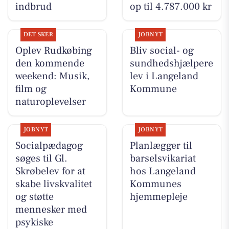
indbrud
op til 4.787.000 kr
DET SKER
JOBNYT
Oplev Rudkøbing
Bliv social- og
den kommende
sundhedshjælpere
weekend: Musik,
lev i Langeland
film og
Kommune
naturoplevelser
JOBNYT
JOBNYT
Socialpædagog
Planlægger til
søges til Gl.
barselsvikariat
Skrøbelev for at
hos Langeland
skabe livskvalitet
Kommunes
og støtte
hjemmepleje
mennesker med
psykiske