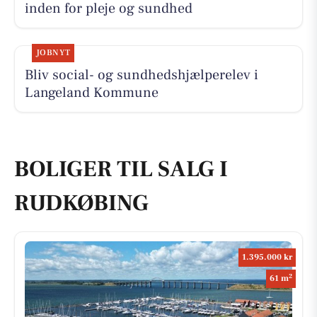
inden for pleje og sundhed
JOBNYT
Bliv social- og sundhedshjælperelev i
Langeland Kommune
BOLIGER TIL SALG I
RUDKØBING
1.395.000 kr
2
61 m