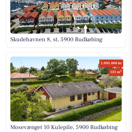
Skudehavnen 8, st, 5900 Rudkøbing
1.095.000 kr
2
123 m
Mosevænget 10 Kulepile, 5900 Rudkøbing