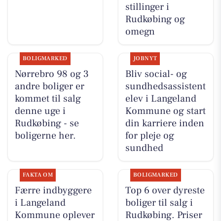
stillinger i
Rudkøbing og
omegn
BOLIGMARKED
JOBNYT
Nørrebro 98 og 3
Bliv social- og
andre boliger er
sundhedsassistent
kommet til salg
elev i Langeland
denne uge i
Kommune og start
Rudkøbing - se
din karriere inden
boligerne her.
for pleje og
sundhed
FAKTA OM
BOLIGMARKED
Færre indbyggere
Top 6 over dyreste
i Langeland
boliger til salg i
Kommune oplever
Rudkøbing. Priser