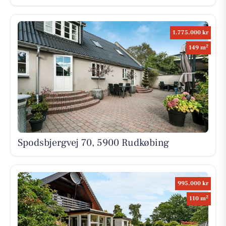
1.775.000 kr
2
149 m
Spodsbjergvej 70, 5900 Rudkøbing
995.000 kr
2
110 m