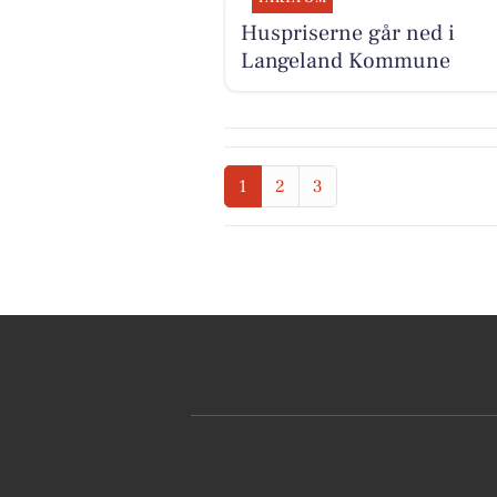
Huspriserne går ned i
Langeland Kommune
1
2
3