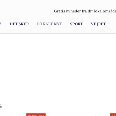
Gratis nyheder fra
dit
lokalområde
V
DET SKER
LOKALT NYT
SPORT
VEJRET
G