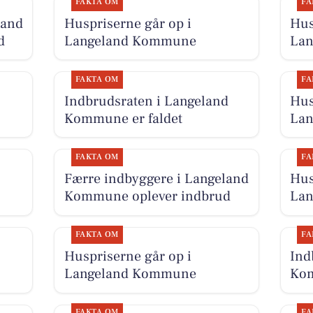
FAKTA OM
FA
land
Huspriserne går op i
Hus
d
Langeland Kommune
La
FAKTA OM
FA
Indbrudsraten i Langeland
Hus
Kommune er faldet
La
FAKTA OM
FA
Færre indbyggere i Langeland
Hus
Kommune oplever indbrud
La
FAKTA OM
FA
Huspriserne går op i
Ind
Langeland Kommune
Kom
FAKTA OM
FA