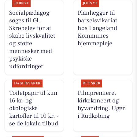
JOBNYT
JOBNYT
Socialpædagog
Planlægger til
søges til Gl.
barselsvikariat
Skrøbelev for at
hos Langeland
skabe livskvalitet
Kommunes
og støtte
hjemmepleje
mennesker med
psykiske
udfordringer
DAGLIGVARER
DET SKER
Toiletpapir til kun
Filmpremiere,
16 kr. og
kirkekoncert og
økologiske
byvandring: Ugen
kartofler til 10 kr. -
i Rudkøbing
se de lokale tilbud