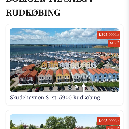
RUDKØBING
1.395.000 kr
2
61 m
Skudehavnen 8, st, 5900 Rudkøbing
1.095.000 kr
2