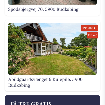
Spodsbjergvej 70, 5900 Rudkøbing
995.000 kr
2
110 m
Abildgaardsvænget 6 Kulepile, 5900
Rudkøbing
FÅ TRE GRATIS