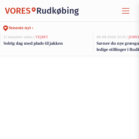
VORES
Rudkøbing
Seneste nyt ›
11 minutter siden |
VEJRET
06-08-2026 10:55 |
JOBN
Solrig dag med plads til jakken
Savner du nye græsga
ledige stillinger i R