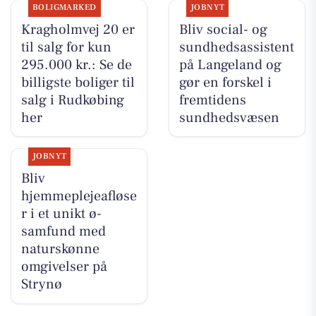
BOLIGMARKED
JOBNYT
Kragholmvej 20 er
Bliv social- og
til salg for kun
sundhedsassistent
295.000 kr.: Se de
på Langeland og
billigste boliger til
gør en forskel i
salg i Rudkøbing
fremtidens
her
sundhedsvæsen
JOBNYT
Bliv
hjemmeplejeafløse
r i et unikt ø-
samfund med
naturskønne
omgivelser på
Strynø