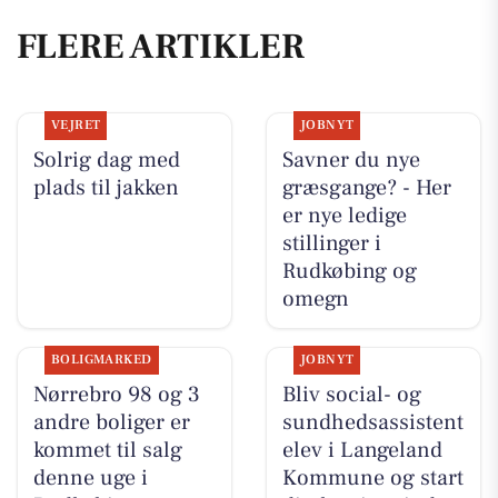
FLERE ARTIKLER
VEJRET
JOBNYT
Solrig dag med
Savner du nye
plads til jakken
græsgange? - Her
er nye ledige
stillinger i
Rudkøbing og
omegn
BOLIGMARKED
JOBNYT
Nørrebro 98 og 3
Bliv social- og
andre boliger er
sundhedsassistent
kommet til salg
elev i Langeland
denne uge i
Kommune og start