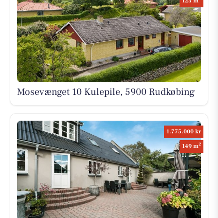
123 m
Mosevænget 10 Kulepile, 5900 Rudkøbing
1.775.000 kr
2
149 m