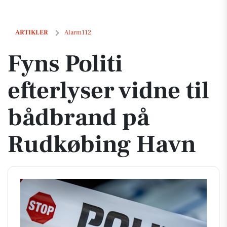
Fyns Politi efterlyser vidne til bådbrand på Rudkøbing Havn
ARTIKLER
Alarm112
Fyns Politi
efterlyser vidne til
bådbrand på
Rudkøbing Havn