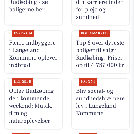
Rudkøbing - se
din karriere inden
boligerne her.
for pleje og
sundhed
FAKTA OM
BOLIGMARKED
Færre indbyggere
Top 6 over dyreste
i Langeland
boliger til salg i
Kommune oplever
Rudkøbing. Priser
indbrud
op til 4.787.000 kr
DET SKER
JOBNYT
Oplev Rudkøbing
Bliv social- og
den kommende
sundhedshjælpere
weekend: Musik,
lev i Langeland
film og
Kommune
naturoplevelser