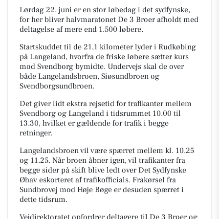
Lørdag 22. juni er en stor løbedag i det sydfynske,
for her bliver halvmaratonet De 3 Broer afholdt med
deltagelse af mere end 1.500 løbere.
Startskuddet til de 21,1 kilometer lyder i Rudkøbing
på Langeland, hvorfra de friske løbere sætter kurs
mod Svendborg bymidte. Undervejs skal de over
både Langelandsbroen, Siøsundbroen og
Svendborgsundbroen.
Det giver lidt ekstra rejsetid for trafikanter mellem
Svendborg og Langeland i tidsrummet 10.00 til
13.30, hvilket er gældende for trafik i begge
retninger.
Langelandsbroen vil være spærret mellem kl. 10.25
og 11.25. Når broen åbner igen, vil trafikanter fra
begge sider på skift blive ledt over Det Sydfynske
Øhav eskorteret af trafikofficials. Frakørsel fra
Sundbrovej mod Høje Bøge er desuden spærret i
dette tidsrum.
Vejdirektoratet opfordrer deltagere til De 3 Broer og