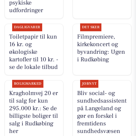
psykiske
udfordringer
DAGLIGVARER
DET SKER
Toiletpapir til kun
Filmpremiere,
16 kr. og
kirkekoncert og
økologiske
byvandring: Ugen
kartofler til 10 kr. -
i Rudkøbing
se de lokale tilbud
BOLIGMARKED
JOBNYT
Kragholmvej 20 er
Bliv social- og
til salg for kun
sundhedsassistent
295.000 kr.: Se de
på Langeland og
billigste boliger til
gør en forskel i
salg i Rudkøbing
fremtidens
her
sundhedsvæsen