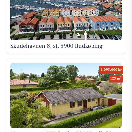
Skudehavnen 8, st, 5900 Rudkøbing
1.095.000 kr
2
123 m