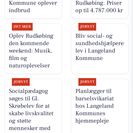
Kommune oplever
Rudkøbing. Priser
indbrud
op til 4.787.000 kr
DET SKER
JOBNYT
Oplev Rudkøbing
Bliv social- og
den kommende
sundhedshjælpere
weekend: Musik,
lev i Langeland
film og
Kommune
naturoplevelser
JOBNYT
JOBNYT
Socialpædagog
Planlægger til
søges til Gl.
barselsvikariat
Skrøbelev for at
hos Langeland
skabe livskvalitet
Kommunes
og støtte
hjemmepleje
mennesker med