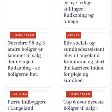
er nye ledige
stillinger i
Rudkøbing og
omegn
BOLIGMARKED
JOBNYT
Nørrebro 98 og 3
Bliv social- og
andre boliger er
sundhedsassistent
kommet til salg
elev i Langeland
denne uge i
Kommune og start
Rudkøbing - se
din karriere inden
boligerne her.
for pleje og
sundhed
FAKTA OM
BOLIGMARKED
Færre indbyggere
Top 6 over dyreste
i Langeland
boliger til salg i