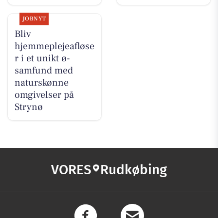
JOBNYT
Bliv
hjemmeplejeafløse
r i et unikt ø-
samfund med
naturskønne
omgivelser på
Strynø
VORES
Rudkøbing