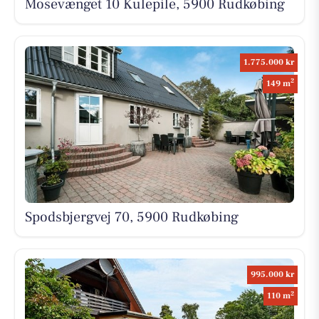
Mosevænget 10 Kulepile, 5900 Rudkøbing
1.775.000 kr
2
149 m
Spodsbjergvej 70, 5900 Rudkøbing
995.000 kr
2
110 m