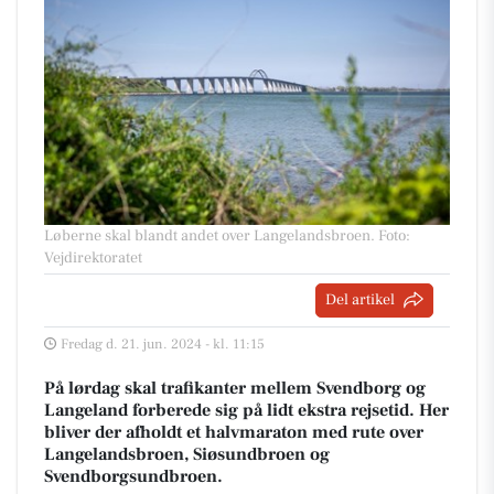
Løberne skal blandt andet over Langelandsbroen. Foto:
Vejdirektoratet
Del artikel
Fredag d. 21. jun. 2024 - kl. 11:15
På lørdag skal trafikanter mellem Svendborg og
Langeland forberede sig på lidt ekstra rejsetid. Her
bliver der afholdt et halvmaraton med rute over
Langelandsbroen, Siøsundbroen og
Svendborgsundbroen.