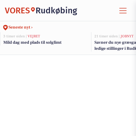
VORES
Rudkøbing
Seneste nyt ›
3 timer siden |
VEJRET
21 timer siden |
JOBNYT
Mild dag med plads til solglimt
Savner du nye græsga
ledige stillinger i R