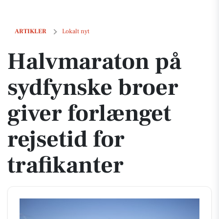
Halvmaraton på sydfynske broer giver forlænget rejsetid for trafikante
ARTIKLER
Lokalt nyt
Halvmaraton på
sydfynske broer
giver forlænget
rejsetid for
trafikanter