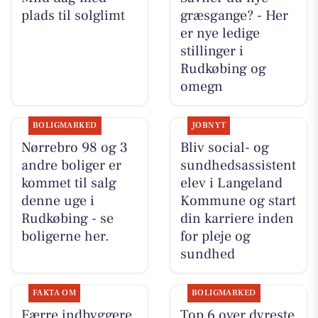
plads til solglimt
græsgange? - Her
er nye ledige
stillinger i
Rudkøbing og
omegn
BOLIGMARKED
JOBNYT
Nørrebro 98 og 3
Bliv social- og
andre boliger er
sundhedsassistent
kommet til salg
elev i Langeland
denne uge i
Kommune og start
Rudkøbing - se
din karriere inden
boligerne her.
for pleje og
sundhed
FAKTA OM
BOLIGMARKED
Færre indbyggere
Top 6 over dyreste