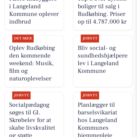
i Langeland
boliger til salg i
Kommune oplever
Rudkøbing. Priser
indbrud
op til 4.787.000 kr
DET SKER
JOBNYT
Oplev Rudkøbing
Bliv social- og
den kommende
sundhedshjælpere
weekend: Musik,
lev i Langeland
film og
Kommune
naturoplevelser
JOBNYT
JOBNYT
Socialpædagog
Planlægger til
søges til Gl.
barselsvikariat
Skrøbelev for at
hos Langeland
skabe livskvalitet
Kommunes
og støtte
hjemmepleje