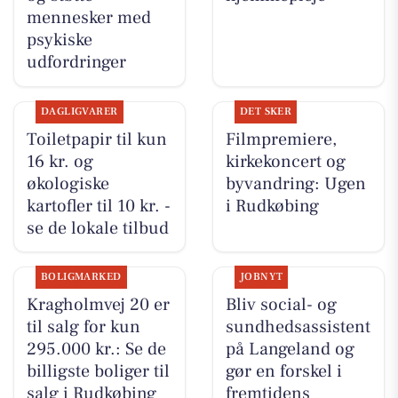
mennesker med
psykiske
udfordringer
DAGLIGVARER
DET SKER
Toiletpapir til kun
Filmpremiere,
16 kr. og
kirkekoncert og
økologiske
byvandring: Ugen
kartofler til 10 kr. -
i Rudkøbing
se de lokale tilbud
BOLIGMARKED
JOBNYT
Kragholmvej 20 er
Bliv social- og
til salg for kun
sundhedsassistent
295.000 kr.: Se de
på Langeland og
billigste boliger til
gør en forskel i
salg i Rudkøbing
fremtidens