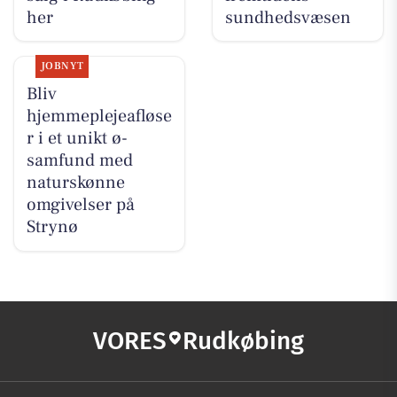
her
sundhedsvæsen
JOBNYT
Bliv
hjemmeplejeafløse
r i et unikt ø-
samfund med
naturskønne
omgivelser på
Strynø
VORES
Rudkøbing