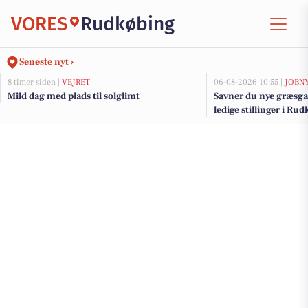
VORES
Rudkøbing
Seneste nyt ›
8 timer siden |
VEJRET
06-08-2026 10:55 |
JOBN
Mild dag med plads til solglimt
Savner du nye græsga
ledige stillinger i R