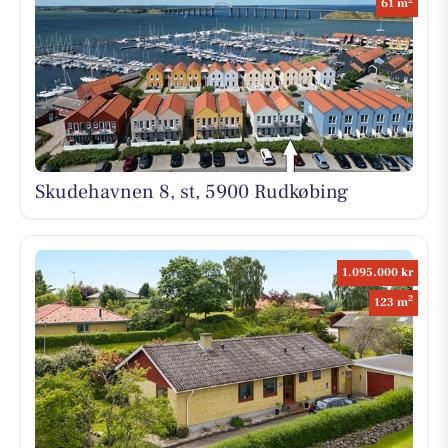
61 m
Skudehavnen 8, st, 5900 Rudkøbing
1.095.000 kr
2
123 m