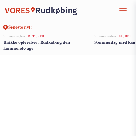
VORES
Rudkøbing
Seneste nyt ›
2 timer siden |
DET SKER
9 timer siden |
VEJRET
Unikke oplevelser i Rudkøbing den
Sommerdag med kant
kommende uge