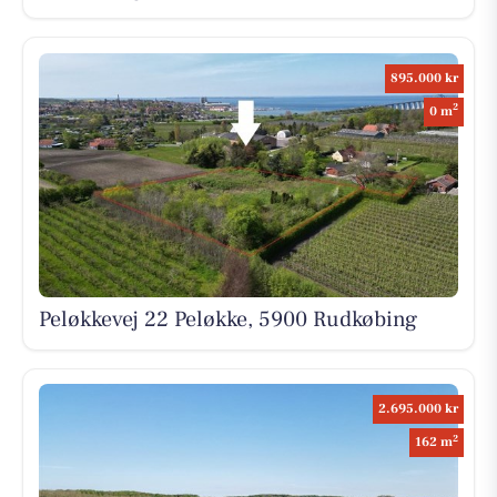
895.000 kr
2
0 m
Peløkkevej 22 Peløkke, 5900 Rudkøbing
2.695.000 kr
2
162 m