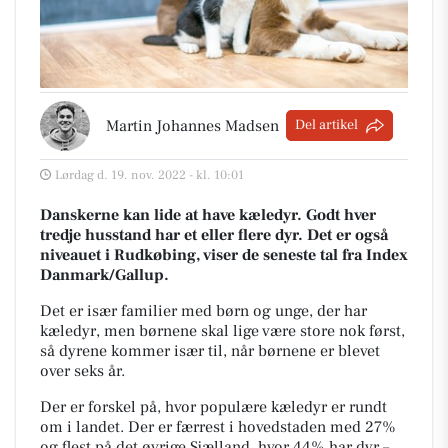
Martin Johannes Madsen
Del artikel
Lørdag d. 19. nov. 2022 - kl. 10:01
Danskerne kan lide at have kæledyr. Godt hver
tredje husstand har et eller flere dyr. Det er også
niveauet i Rudkøbing, viser de seneste tal fra Index
Danmark/Gallup.
Det er især familier med børn og unge, der har
kæledyr, men børnene skal lige være store nok først,
så dyrene kommer især til, når børnene er blevet
over seks år.
Der er forskel på, hvor populære kæledyr er rundt
om i landet. Der er færrest i hovedstaden med 27%
og flest på det øvrige Sjælland, hvor 44% har dyr –