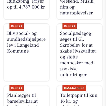
Rudkøbing. Priser
weekend: Musik,
op til 4.787.000 kr
film og
naturoplevelser
JOBNYT
JOBNYT
Bliv social- og
Socialpædagog
sundhedshjælpere
søges til Gl.
lev i Langeland
Skrøbelev for at
Kommune
skabe livskvalitet
og støtte
mennesker med
psykiske
udfordringer
JOBNYT
DAGLIGVARER
Planlægger til
Toiletpapir til kun
barselsvikariat
16 kr. og