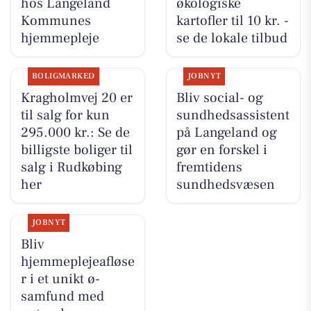
hos Langeland
økologiske
Kommunes
kartofler til 10 kr. -
hjemmepleje
se de lokale tilbud
BOLIGMARKED
JOBNYT
Kragholmvej 20 er
Bliv social- og
til salg for kun
sundhedsassistent
295.000 kr.: Se de
på Langeland og
billigste boliger til
gør en forskel i
salg i Rudkøbing
fremtidens
her
sundhedsvæsen
JOBNYT
Bliv
hjemmeplejeafløse
r i et unikt ø-
samfund med