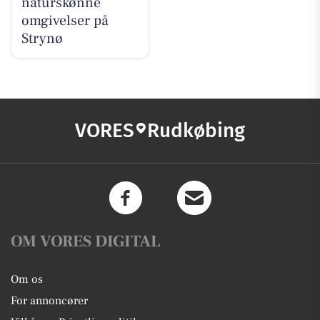
naturskønne
omgivelser på
Strynø
VORES
Rudkøbing
OM VORES DIGITAL
Om os
For annoncører