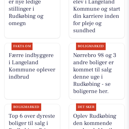
er nye ledige
elev i Langeland
stillinger i
Kommune og start
Rudkøbing og
din karriere inden
omegn
for pleje og
sundhed
FAKTA OM
BOLIGMARKED
Færre indbyggere
Nørrebro 98 og 3
i Langeland
andre boliger er
Kommune oplever
kommet til salg
indbrud
denne uge i
Rudkøbing - se
boligerne her.
BOLIGMARKED
DET SKER
Top 6 over dyreste
Oplev Rudkøbing
boliger til salg i
den kommende