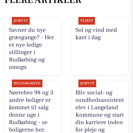
JOBNYT
VEJRET
Savner du nye
Sol og vind med
græsgange? - Her
kant i dag
er nye ledige
stillinger i
Rudkøbing og
omegn
BOLIGMARKED
JOBNYT
Nørrebro 98 og 3
Bliv social- og
andre boliger er
sundhedsassistent
kommet til salg
elev i Langeland
denne uge i
Kommune og start
Rudkøbing - se
din karriere inden
boligerne her.
for pleje og