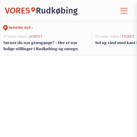
VORES
Rudkøbing
Seneste nyt ›
17 timer siden |
JOBNYT
23 timer siden |
VEJRET
Savner du nye græsgange? - Her er nye
Sol og vind med kant 
ledige stillinger i Rudkøbing og omegn