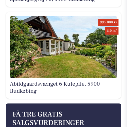
995.000 kr
2
110 m
Abildgaardsvænget 6 Kulepile, 5900
Rudkøbing
FÅ TRE GRATIS
SALGSVURDERINGER