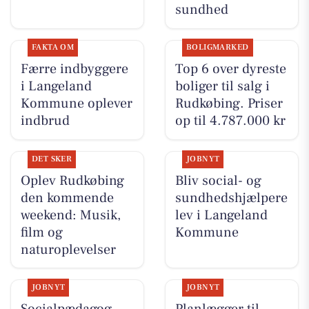
sundhed
FAKTA OM
BOLIGMARKED
Færre indbyggere
Top 6 over dyreste
i Langeland
boliger til salg i
Kommune oplever
Rudkøbing. Priser
indbrud
op til 4.787.000 kr
DET SKER
JOBNYT
Oplev Rudkøbing
Bliv social- og
den kommende
sundhedshjælpere
weekend: Musik,
lev i Langeland
film og
Kommune
naturoplevelser
JOBNYT
JOBNYT
Socialpædagog
Planlægger til