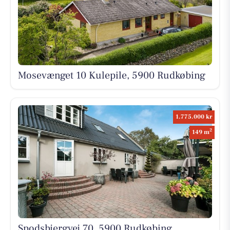
Mosevænget 10 Kulepile, 5900 Rudkøbing
1.775.000 kr
2
149 m
Spodsbjergvej 70, 5900 Rudkøbing