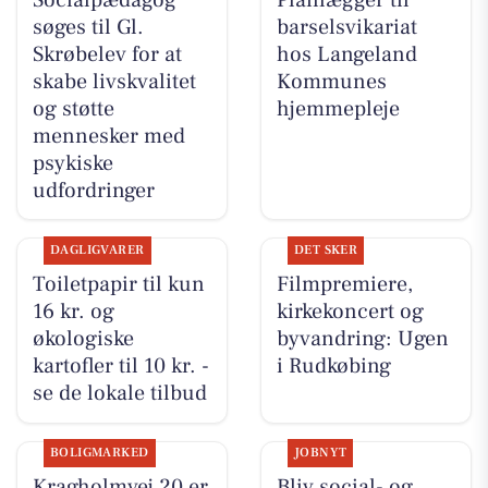
søges til Gl.
barselsvikariat
Skrøbelev for at
hos Langeland
skabe livskvalitet
Kommunes
og støtte
hjemmepleje
mennesker med
psykiske
udfordringer
DAGLIGVARER
DET SKER
Toiletpapir til kun
Filmpremiere,
16 kr. og
kirkekoncert og
økologiske
byvandring: Ugen
kartofler til 10 kr. -
i Rudkøbing
se de lokale tilbud
BOLIGMARKED
JOBNYT
Kragholmvej 20 er
Bliv social- og