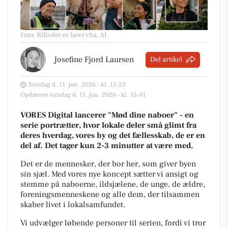
Foto: Billedet er lavet vha. AI
.
Josefine Fjord Laursen
Del artikel
Torsdag d. 11. jun. 2026 - kl. 15:23
Opdateret torsdag d. 11. jun. 2026 - kl. 15:41
VORES Digital lancerer "Mød dine naboer" - en
serie portrætter, hvor lokale deler små glimt fra
deres hverdag, vores by og det fællesskab, de er en
del af. Det tager kun 2-3 minutter at være med.
Det er de mennesker, der bor her, som giver byen
sin sjæl.
Med vores nye koncept sætter vi ansigt og
stemme på naboerne, ildsjælene, de unge, de ældre,
foreningsmenneskene og alle dem, der tilsammen
skaber livet i lokalsamfundet.
Vi udvælger løbende personer til serien, fordi vi tror