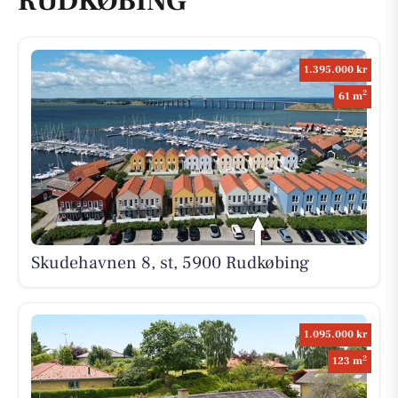
RUDKØBING
1.395.000 kr
2
61 m
Skudehavnen 8, st, 5900 Rudkøbing
1.095.000 kr
2
123 m