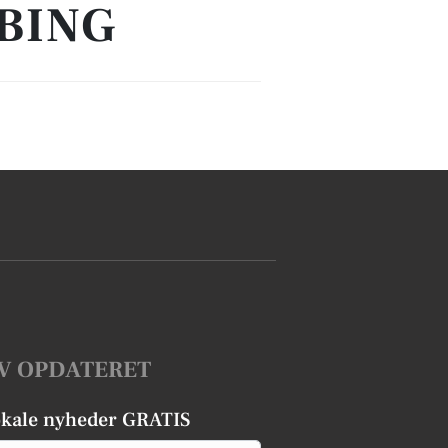
BING
V OPDATERET
okale nyheder GRATIS