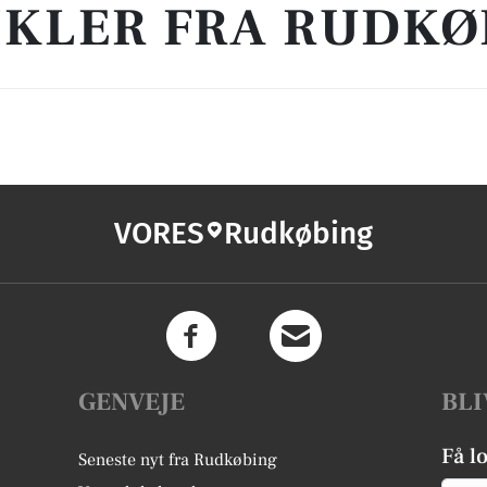
IKLER FRA RUDKØ
VORES
Rudkøbing
GENVEJE
BLI
Få l
Seneste nyt fra Rudkøbing