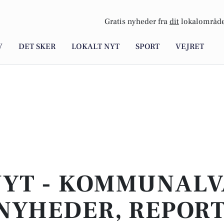
Gratis nyheder fra
dit
lokalområde
V
DET SKER
LOKALT NYT
SPORT
VEJRET
NYT - KOMMUNALVA
NYHEDER, REPOR