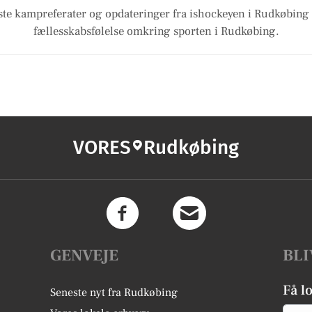
te kampreferater og opdateringer fra ishockeyen i Rudkøbing
fællesskabsfølelse omkring sporten i Rudkøbing.
VORES
Rudkøbing
GENVEJE
BLI
Få l
Seneste nyt fra Rudkøbing