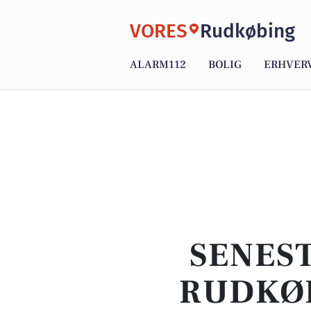
VORES
Rudkøbing
ALARM112
BOLIG
ERHVER
SENEST
RUDKØB