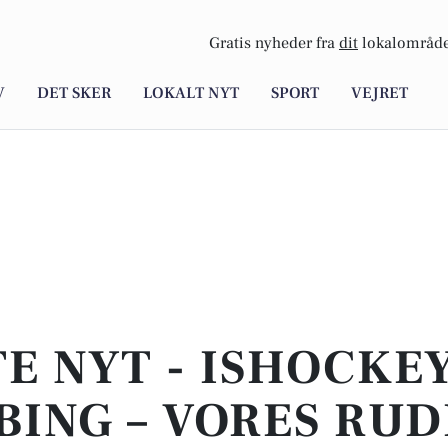
Gratis nyheder fra
dit
lokalområde
V
DET SKER
LOKALT NYT
SPORT
VEJRET
E NYT - ISHOCKEY
ING – VORES RU