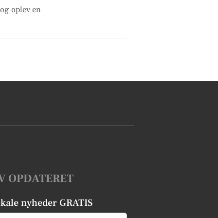
 og oplev en
V OPDATERET
okale nyheder GRATIS