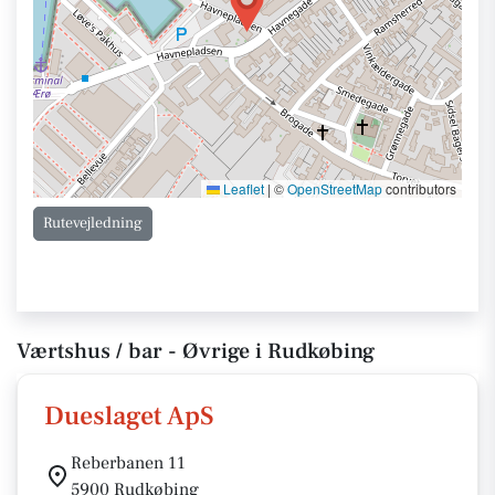
Leaflet
|
©
OpenStreetMap
contributors
Rutevejledning
Værtshus / bar - Øvrige i Rudkøbing
Dueslaget ApS
Reberbanen 11
5900 Rudkøbing