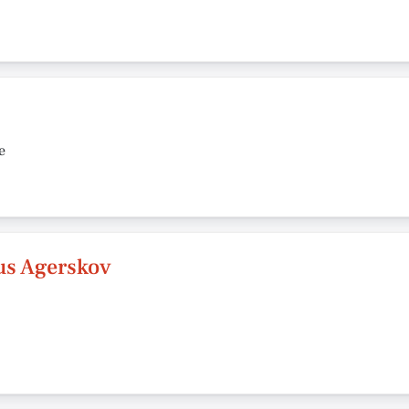
e
us Agerskov