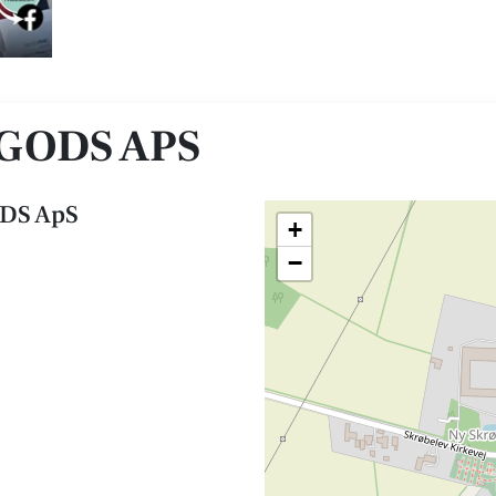
GODS APS
DS ApS
+
−