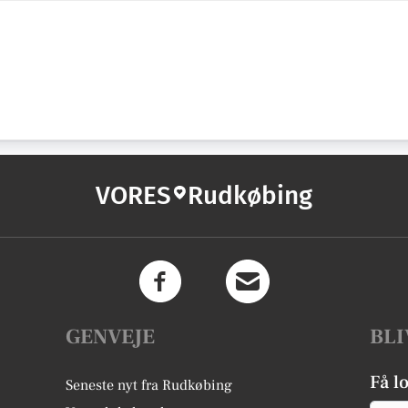
VORES
Rudkøbing
GENVEJE
BLI
Få l
Seneste nyt fra Rudkøbing