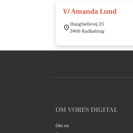
V/ Amanda Lund
Haugbøllevej 25
5900 Rudkøbing
OM VORES DIGITAL
Om os