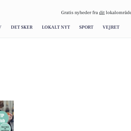
Gratis nyheder fra
dit
lokalområde
V
DET SKER
LOKALT NYT
SPORT
VEJRET