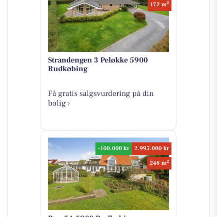
2
172 m
Strandengen 3 Peløkke 5900
Rudkøbing
Få gratis salgsvurdering på din
bolig ›
-100.000 kr
2.995.000 kr
2
248 m