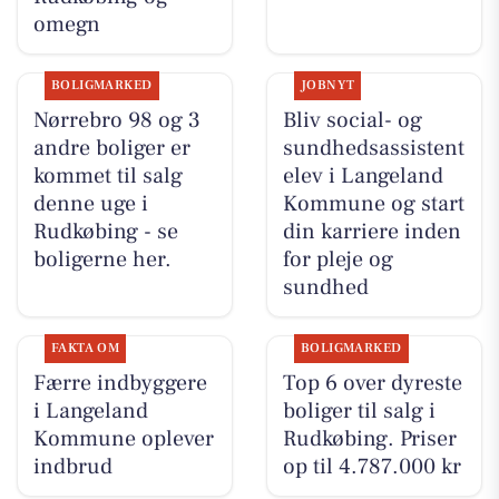
omegn
BOLIGMARKED
JOBNYT
Nørrebro 98 og 3
Bliv social- og
andre boliger er
sundhedsassistent
kommet til salg
elev i Langeland
denne uge i
Kommune og start
Rudkøbing - se
din karriere inden
boligerne her.
for pleje og
sundhed
FAKTA OM
BOLIGMARKED
Færre indbyggere
Top 6 over dyreste
i Langeland
boliger til salg i
Kommune oplever
Rudkøbing. Priser
indbrud
op til 4.787.000 kr