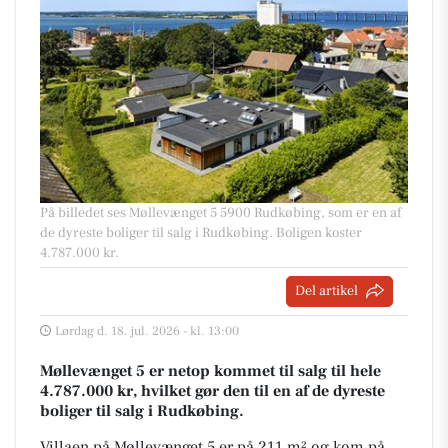
På billedet ses Møllevænget 5 5900 Rudkøbing, som er en af
de dyreste boliger til salg i Rudkøbing. Boligen koster
4.787.000 kr.
Del artikel
Lørdag d. 18. jul. 2026 - kl. 13:00
Møllevænget 5 er netop kommet til salg til hele
4.787.000 kr, hvilket gør den til en af de dyreste
boliger til salg i Rudkøbing.
Villaen på Møllevænget 5 er på 211 m² og kom på