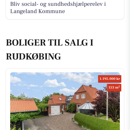
Bliv social- og sundhedshjælperelev i
Langeland Kommune
BOLIGER TIL SALG I
RUDKØBING
1.195.000 kr
2
153 m