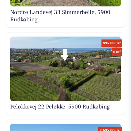
Nordre Landevej 33 Simmerbølle, 5900
Rudkøbing
895.000 kr
2
0 m
Peløkkevej 22 Peløkke, 5900 Rudkøbing
2.695.000 kr