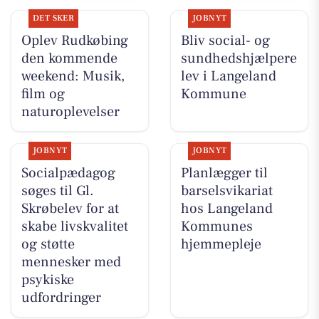
DET SKER
JOBNYT
Oplev Rudkøbing
Bliv social- og
den kommende
sundhedshjælpere
weekend: Musik,
lev i Langeland
film og
Kommune
naturoplevelser
JOBNYT
JOBNYT
Socialpædagog
Planlægger til
søges til Gl.
barselsvikariat
Skrøbelev for at
hos Langeland
skabe livskvalitet
Kommunes
og støtte
hjemmepleje
mennesker med
psykiske
udfordringer