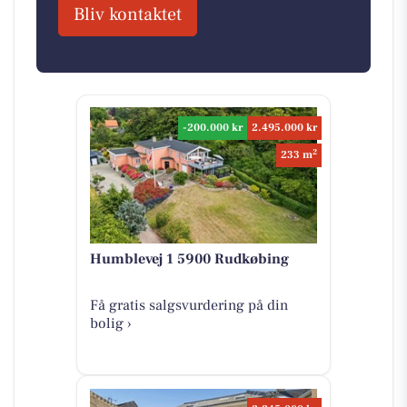
Bliv kontaktet
-200.000 kr
2.495.000 kr
2
233 m
Humblevej 1 5900 Rudkøbing
Få gratis salgsvurdering på din
bolig ›