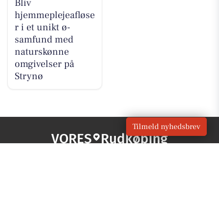
Bliv
hjemmeplejeafløse
r i et unikt ø-
samfund med
naturskønne
omgivelser på
Strynø
Tilmeld nyhedsbrev
VORES
Rudkøbing
OM VORES DIGITAL