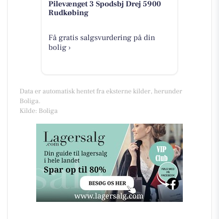
Pilevænget 3 Spodsbj Drej 5900
Rudkøbing
Få gratis salgsvurdering på din
bolig ›
Data er automatisk hentet fra eksterne kilder, herunder
Boliga.
Kilde: Boliga