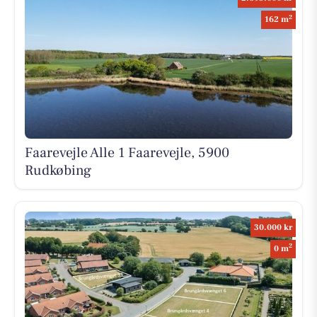
2
162 m
Faarevejle Alle 1 Faarevejle, 5900
Rudkøbing
30.000 kr
2
0 m