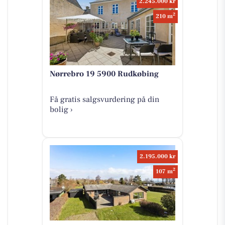
2.245.000 kr
2
210 m
Nørrebro 19 5900 Rudkøbing
Få gratis salgsvurdering på din
bolig ›
2.195.000 kr
2
107 m