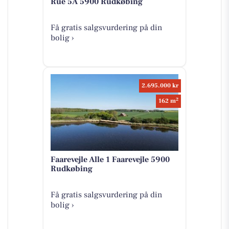
Rue 5A 5900 Rudkøbing
Få gratis salgsvurdering på din
bolig ›
2.695.000 kr
2
162 m
Faarevejle Alle 1 Faarevejle 5900
Rudkøbing
Få gratis salgsvurdering på din
bolig ›