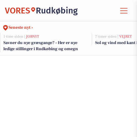
VORES
Rudkøbing
Seneste nyt ›
1 time siden |
JOBNYT
7 timer siden |
VEJRET
Savner du nye græsgange? - Her er nye
Sol og vind med kant 
ledige stillinger i Rudkøbing og omegn