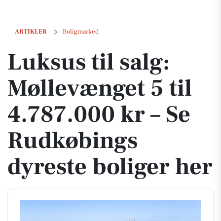
Luksus til salg: Møllevænget 5 til 4.787.000 kr – Se Rudkøbings dyres
ARTIKLER
Boligmarked
Luksus til salg:
Møllevænget 5 til
4.787.000 kr – Se
Rudkøbings
dyreste boliger her