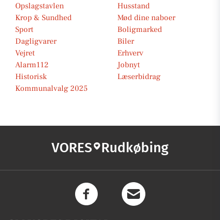
Opslagstavlen
Husstand
Krop & Sundhed
Mød dine naboer
Sport
Boligmarked
Dagligvarer
Biler
Vejret
Erhverv
Alarm112
Jobnyt
Historisk
Læserbidrag
Kommunalvalg 2025
VORES
Rudkøbing