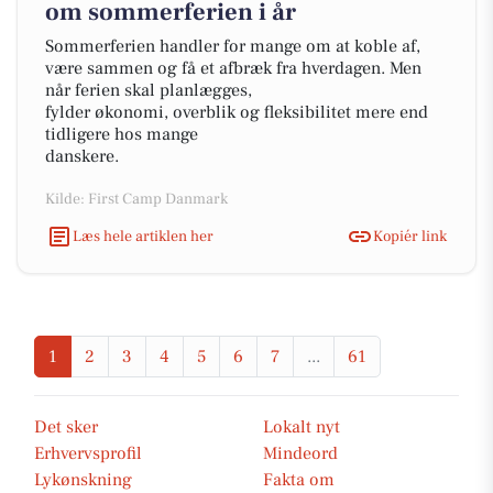
om sommerferien i år
Sommerferien handler for mange om at koble af,
være sammen og få et afbræk fra hverdagen. Men
når ferien skal planlægges,
fylder økonomi, overblik og fleksibilitet mere end
tidligere hos mange
danskere.
Kilde: First Camp Danmark
Læs hele artiklen her
Kopiér link
1
2
3
4
5
6
7
...
61
Det sker
Lokalt nyt
Erhvervsprofil
Mindeord
Lykønskning
Fakta om