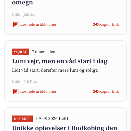
omegn
Kilde: JobNet
Læs hele artiklen her
Kopiér link
7 timer siden
VEJRET
Lunt vejr, men en våd start i dag
Lidt våd start, derefter mere lunt og roligt.
Kilde: MET.no
Læs hele artiklen her
Kopiér link
09-08-2026 12:01
DET SKER
Unikke oplevelser i Rudkøbing den