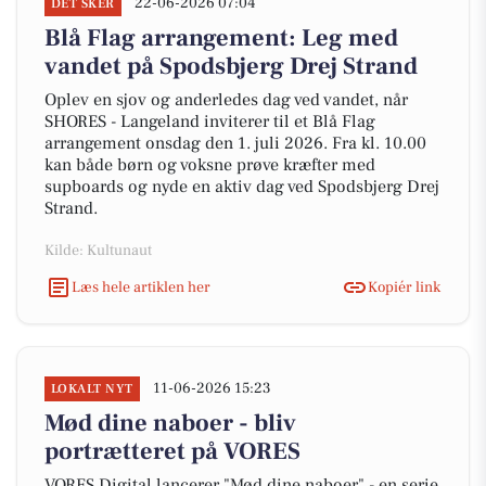
22-06-2026 07:04
DET SKER
Blå Flag arrangement: Leg med
vandet på Spodsbjerg Drej Strand
Oplev en sjov og anderledes dag ved vandet, når
SHORES - Langeland inviterer til et Blå Flag
arrangement onsdag den 1. juli 2026. Fra kl. 10.00
kan både børn og voksne prøve kræfter med
supboards og nyde en aktiv dag ved Spodsbjerg Drej
Strand.
Kilde: Kultunaut
Læs hele artiklen her
Kopiér link
11-06-2026 15:23
LOKALT NYT
Mød dine naboer - bliv
portrætteret på VORES
VORES Digital lancerer "Mød dine naboer" - en serie