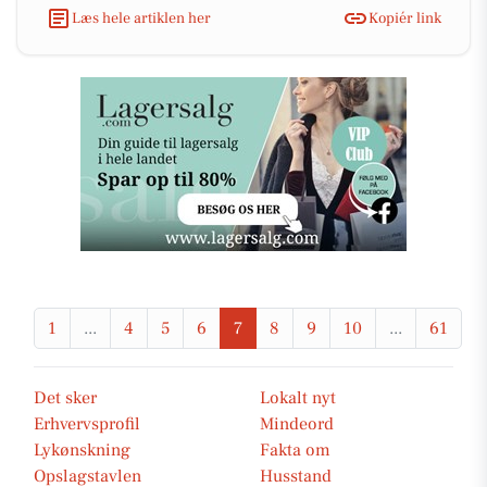
Læs hele artiklen her
Kopiér link
1
...
4
5
6
7
8
9
10
...
61
Det sker
Lokalt nyt
Erhvervsprofil
Mindeord
Lykønskning
Fakta om
Opslagstavlen
Husstand