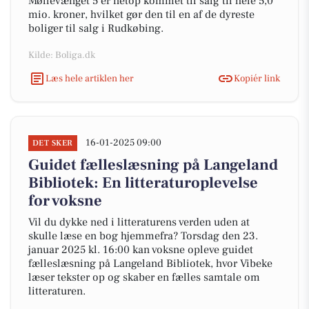
Møllevænget 5 er netop kommet til salg til hele 5,0
mio. kroner, hvilket gør den til en af de dyreste
boliger til salg i Rudkøbing.
Kilde: Boliga.dk
Læs hele artiklen her
Kopiér link
16-01-2025 09:00
DET SKER
Guidet fælleslæsning på Langeland
Bibliotek: En litteraturoplevelse
for voksne
Vil du dykke ned i litteraturens verden uden at
skulle læse en bog hjemmefra? Torsdag den 23.
januar 2025 kl. 16:00 kan voksne opleve guidet
fælleslæsning på Langeland Bibliotek, hvor Vibeke
læser tekster op og skaber en fælles samtale om
litteraturen.