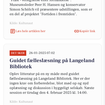
"Plast - velsignelse eller forbandelse".
Museumsleder Peer H. Hansen og konservator
Simon Schölch vil præsentere udstillingen, som er
en del af projektet "Fortiden i fremtiden".
Kilde: Kultunaut
Læs hele artiklen her
Kopiér link
26-01-2025 07:02
DET SKER
Guidet fælleslæsning på Langeland
Bibliotek
Oplev litteratur på en ny måde med guidet
fælleslæsning på Langeland Bibliotek. Her er der
ingen krav om forberedelse, blot mød op og nyd
oplæsning og diskussion i hyggeligt selskab. Næste
session er tirsdag den 4. februar 2025 kl. 14:00.
Kilde: Kultunaut