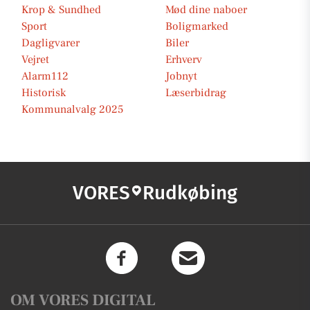
Krop & Sundhed
Mød dine naboer
Sport
Boligmarked
Dagligvarer
Biler
Vejret
Erhverv
Alarm112
Jobnyt
Historisk
Læserbidrag
Kommunalvalg 2025
VORES
Rudkøbing
OM VORES DIGITAL