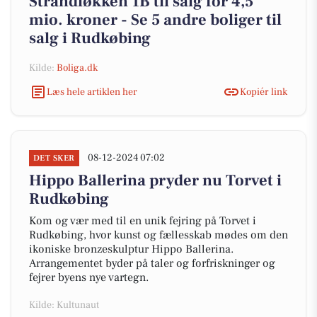
Strandløkken 1B til salg for 4,5
mio. kroner - Se 5 andre boliger til
salg i Rudkøbing
Kilde:
Boliga.dk
Læs hele artiklen her
Kopiér link
08-12-2024 07:02
DET SKER
Hippo Ballerina pryder nu Torvet i
Rudkøbing
Kom og vær med til en unik fejring på Torvet i
Rudkøbing, hvor kunst og fællesskab mødes om den
ikoniske bronzeskulptur Hippo Ballerina.
Arrangementet byder på taler og forfriskninger og
fejrer byens nye vartegn.
Kilde: Kultunaut