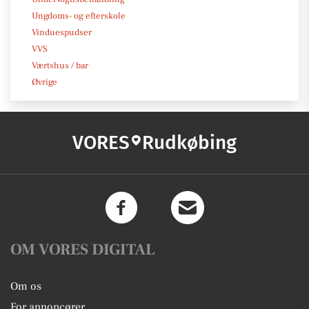
Ungdoms- og efterskole
Vinduespudser
VVS
Værtshus / bar
Øvrige
VORES
Rudkøbing
OM VORES DIGITAL
Om os
For annoncører