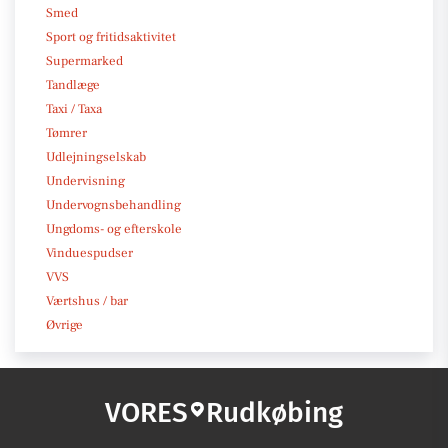
Smed
Sport og fritidsaktivitet
Supermarked
Tandlæge
Taxi / Taxa
Tømrer
Udlejningselskab
Undervisning
Undervognsbehandling
Ungdoms- og efterskole
Vinduespudser
VVS
Værtshus / bar
Øvrige
VORES
Rudkøbing