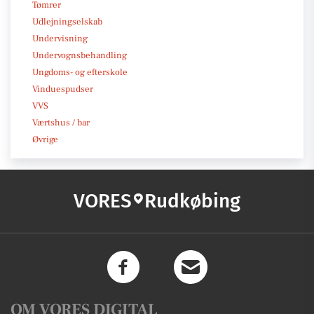
Tømrer
Udlejningselskab
Undervisning
Undervognsbehandling
Ungdoms- og efterskole
Vinduespudser
VVS
Værtshus / bar
Øvrige
VORES
Rudkøbing
OM VORES DIGITAL